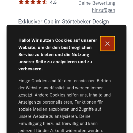
4.5
Deine Bewertung
hinzufügen
Exklusiver Cap im Störtebeker-Design
mit hochwertigem Stick auf der Front
und an der Seite.
Auf Lager
Hallo! Wir nutzen Cookies auf unserer
Website, um dir den bestmöglichen
28,95 €
inkl. 19% MwSt.
,
zzgl.
Versand
Service zu bieten und die Nutzung
unserer Seite zu analysieren und zu
verbessern.
Menge
Einige Cookies sind für den technischen Betrieb
In den
der Website unerlässlich und werden immer
Warenkorb
gesetzt. Andere Cookies helfen uns, Inhalte und
Anzeigen zu personalisieren, Funktionen für
soziale Medien anzubieten und Zugriffe auf
unsere Website zu analysieren. Deine
DETAILS
Einwilligung hierzu ist freiwillig und kann
jederzeit für die Zukunft widerrufen werden.