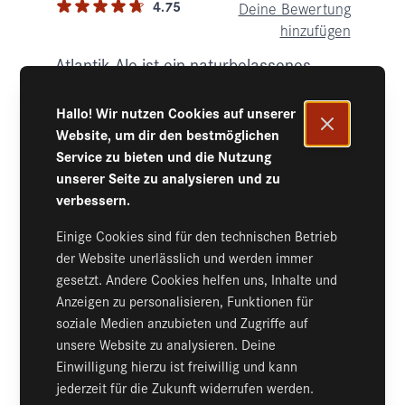
4.75
Deine Bewertung
hinzufügen
Atlantik-Ale ist ein naturbelassenes,
obergäriges, helles Ale mit Stammwürze
11,7%. Alkoholgehalt: 5,1% vol.
Hallo! Wir nutzen Cookies auf unserer
Auf Lager
Website, um dir den bestmöglichen
1,49 €
inkl. 19% MwSt.
,
zzgl.
Versand
Service zu bieten und die Nutzung
2,98 €
/Liter
+
0,08 €
Basispreis
Pfand
unserer Seite zu analysieren und zu
verbessern.
Menge
Einige Cookies sind für den technischen Betrieb
der Website unerlässlich und werden immer
Konfigurieren
gesetzt. Andere Cookies helfen uns, Inhalte und
Anzeigen zu personalisieren, Funktionen für
soziale Medien anzubieten und Zugriffe auf
DETAILS
unsere Website zu analysieren. Deine
Einwilligung hierzu ist freiwillig und kann
jederzeit für die Zukunft widerrufen werden.
MEHR INFORMATIONEN