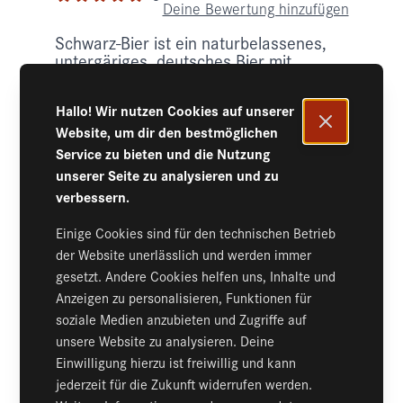
Deine Bewertung hinzufügen
Schwarz-Bier ist ein naturbelassenes,
untergäriges, deutsches Bier mit
Stammwürze 12,5%. Alkoholgehalt: 5,0%
vol.
Hallo! Wir nutzen Cookies auf unserer
Auf Lager
Website, um dir den bestmöglichen
1,19 €
inkl. 19% MwSt.
,
zzgl.
Versand
Service zu bieten und die Nutzung
2,38 €
/Liter
+
0,08 €
Basispreis
Pfand
unserer Seite zu analysieren und zu
verbessern.
Menge
Einige Cookies sind für den technischen Betrieb
der Website unerlässlich und werden immer
Konfigurieren
gesetzt. Andere Cookies helfen uns, Inhalte und
Anzeigen zu personalisieren, Funktionen für
soziale Medien anzubieten und Zugriffe auf
DETAILS
unsere Website zu analysieren. Deine
Einwilligung hierzu ist freiwillig und kann
jederzeit für die Zukunft widerrufen werden.
MEHR INFORMATIONEN